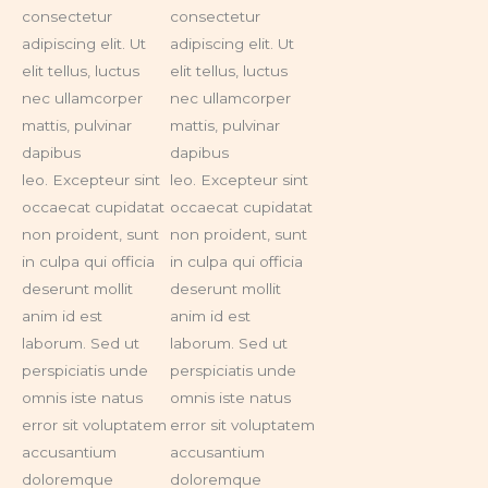
consectetur
consectetur
adipiscing elit. Ut
adipiscing elit. Ut
elit tellus, luctus
elit tellus, luctus
nec ullamcorper
nec ullamcorper
mattis, pulvinar
mattis, pulvinar
dapibus
dapibus
leo. Excepteur sint
leo. Excepteur sint
occaecat cupidatat
occaecat cupidatat
non proident, sunt
non proident, sunt
in culpa qui officia
in culpa qui officia
deserunt mollit
deserunt mollit
anim id est
anim id est
laborum. Sed ut
laborum. Sed ut
perspiciatis unde
perspiciatis unde
omnis iste natus
omnis iste natus
error sit voluptatem
error sit voluptatem
accusantium
accusantium
doloremque
doloremque