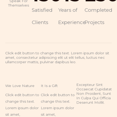
Speak For
Themselves
Satisfied
Years of
Completed
Clients
Experience
Projects
Click edit button to change this text. Lorem ipsum dolor sit
amet, consectetur adipiscing elit ut elit tellus, luctus nec
ullamcorper mattis, pulvinar dapibus leo.
Excepteur Sint
We Love Nature
It Is a Gift
Occaecat Cupidatat
Non Proident, Sunt
Click edit button to
Click edit button to
In Culpa Qui Officia
change this text.
change this text.
Deserunt Mollit.
Lorem ipsum dolor
Lorem ipsum dolor
sit amet,
sit amet,