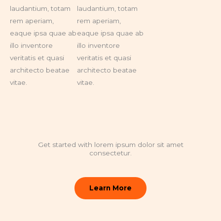
laudantium, totam
laudantium, totam
rem aperiam,
rem aperiam,
eaque ipsa quae ab
eaque ipsa quae ab
illo inventore
illo inventore
veritatis et quasi
veritatis et quasi
architecto beatae
architecto beatae
vitae.
vitae.
Get started with lorem ipsum dolor sit amet
consectetur.
Learn More